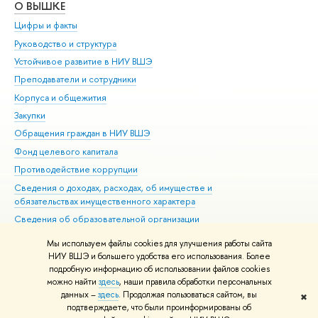
О ВЫШКЕ
ОБ
Цифры и факты
Ли
Руководство и структура
Дов
Устойчивое развитие в НИУ ВШЭ
Ол
Преподаватели и сотрудники
При
Корпуса и общежития
Вы
Закупки
При
Обращения граждан в НИУ ВШЭ
Ас
Фонд целевого капитала
До
Противодействие коррупции
Цен
Сведения о доходах, расходах, об имуществе и
Би
обязательствах имущественного характера
Об
Сведения об образовательной организации
Обр
Людям с ограниченными возможностями здоровья
Мы используем файлы cookies для улучшения работы сайта
Единая платежная страница
НИУ ВШЭ и большего удобства его использования. Более
подробную информацию об использовании файлов cookies
Работа в Вышке
можно найти
здесь
, наши правила обработки персональных
данных –
здесь
. Продолжая пользоваться сайтом, вы
✖
Редактору
подтверждаете, что были проинформированы об