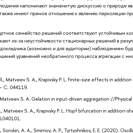
юдения напоминают знаменитую дискуссию о природе явле
также имеют прямое отношение к явлению перколяции пр
артное семейство решений соответствуют устойчивым кол
кают из-за неустойчивости стационарных решений в резул
 докладчика (возможно и для аудитории) наблюдением б
шений уравнений необратимого процесса агрегации с мно
., Matveev S. A., Krapivsky P. L. Finite-size effects in additi
 – С. 044119.
., Matveev S. A. Gelation in input-driven aggregation //Physica
S., Matveev S. A., Krapivsky P. L. Hopf bifurcation in addition-s
. L040101.
, Sorokin, A. A., Smirnov, A. P., Tyrtyshnikov, E. E. (2020). Oscil