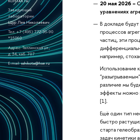
КОНТАКТЫ:
20 мая 2026 –
С
Заведующий
уравнениях агр
лаборатории:
Щур Лев Николаевич
В докладе буду
процессов агрег
Тел: +7 (495) 772-95-90
*15060
частиц, эти пр
дифференциальн
Адрес: Таллинская ул.,
д. 34, каб. 707
например, стоха
E-mail:
sshikota@hse.ru
Использование к
''разыгрываемым
различие мы буд
эффекты можно 
[1].
Ещё один тип не
быстро растущих
старта гелеобра
задач кинетики 