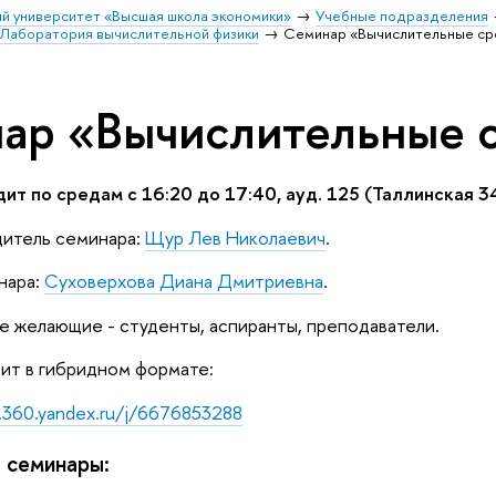
й университет «Высшая школа экономики»
Учебные подразделения
Лаборатория вычислительной физики
Семинар «Вычислительные с
ар «Вычислительные 
т по средам с 16:20 до 17:40, ауд. 125 (Таллинская 34
дитель семинара:
Щур Лев Николаевич
.
нара:
Суховерхова Диана Дмитриевна
.
е желающие - студенты, аспиранты, преподаватели.
ит в гибридном формате:
t.360.yandex.ru/j/6676853288
 семинары: