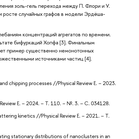
ния золь-гель перехода между П. Флори и У.
и росте случайных графов в модели Эрдёша-
ебаниям концентраций агрегатов по времени.
ьтате бифуркаций Хопфа [3]. Финальным
удет пример существенно немонотонных
жественными источниками частиц [4].
on and chipping processes //Physical Review E. – 2023.
l Review E. – 2024. – Т. 110. – №. 3. – С. 034128.
hattering kinetics //Physical Review E. – 2021. – Т.
lating stationary distributions of nanoclusters in an