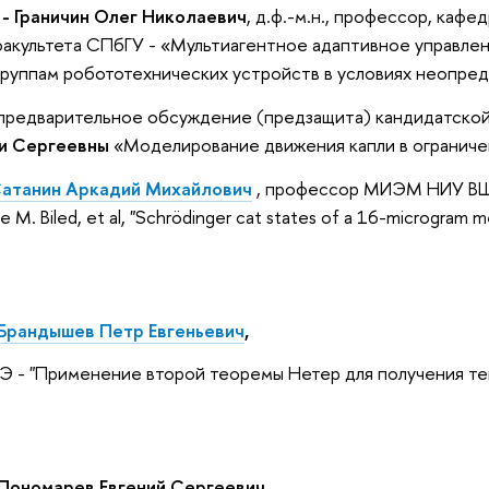
 - Граничин Олег Николаевич
, д.ф.-м.н., профессор, каф
факультета СПбГУ -
«
Мультиагентное адаптивное управлен
группам робототехнических устройств в условиях неопре
предварительное обсуждение (предзащита) кандидатской
ии Сергеевны
«Моделирование движения капли в огранич
атанин Аркадий Михайлович
, профессор МИЭМ НИУ В
M. Biled, et al, "Schrödinger cat states of a 16-microgram me
Брандышев Петр Евгеньевич
,
 "Применение второй теоремы Нетер для получения тен
 Пономарев Евгений Сергеевич,