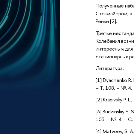
Полученные набл
Стокмайером, а 
Реньи [2].
Третье нестанд
Колебания возни
интересным для
стационарных ре
Литература:
[1] Dyachenko R. R
– Т. 108. – №. 4.
[2] Krapivsky P. L
[3] Budzinskiy S. 
103. – №. 4. – С
[4] Matveev, S. A.