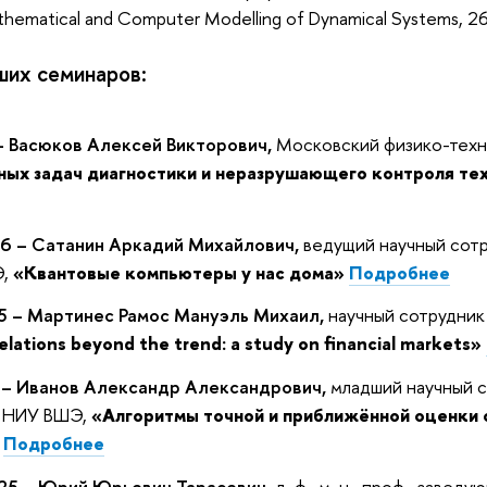
hematical and Computer Modelling of Dynamical Systems, 26
их семинаров:
– Васюков Алексей Викторович,
Московский физико-техн
ных задач диагностики и неразрушающего контроля те
6 – Сатанин Аркадий Михайлович,
ведущий научный сотр
Э,
«Квантовые компьютеры у нас дома»
Подробнее
5 – Мартинес Рамос Мануэль Михаил,
научный сотрудни
elations beyond the trend: a study on financial markets»
 – Иванов Александр Александрович,
младший научный с
й НИУ ВШЭ,
«Алгоритмы точной и приближённой оценки 
»
Подробнее
25 – Юрий Юрьевич Тарасевич,
д. ф.-м. н., проф., заве