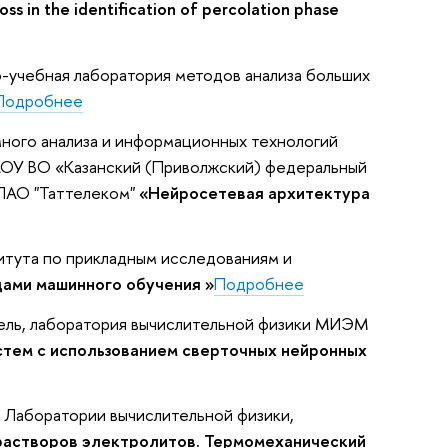
ss in the identification of percolation phase
учно-учебная лаборатория методов анализа больших
Подробнее
много анализа и информационных технологий
АОУ ВО «Казанский (Приволжский) федеральный
 ПАО "Таттелеком"
«Нейросетевая архитектура
итута по прикладным исследованиям и
ами машинного обучения »
Подробнее
ель, лаборатория вычислительной физики МИЭМ
стем с использованием сверточных нейронных
 Лаборатории вычислительной физики,
растворов электролитов. Термомеханический