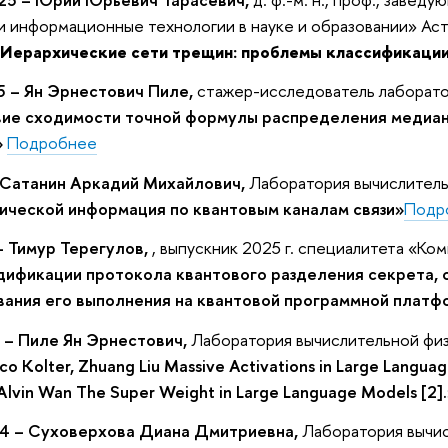
 информационные технологии в науке и образовании» Аст
Иерархические сети трещин: проблемы классификаци
5 – Ян Эрнестович Пиле,
стажер-исследователь лаборат
ие сходимости точной формулы распределения медиан
»
Подробнее
 Сатанин Аркадий Михайлович,
Лаборатория вычислител
ической информация по квантовым каналам связи»
Подр
– Тимур Терегулов,
, выпускник 2025 г. специалитета «
дификации протокола квантового разделения секрета, 
ания его выполнения на квантовой программной платф
 – Пиле Ян Эрнестович,
Лаборатория вычислительной фи
Zico Kolter, Zhuang Liu Massive Activations in Large Langu
Alvin Wan The Super Weight in Large Language Models [2].
4 – Суховерхова Диана Дмитриевна,
Лаборатория вычи