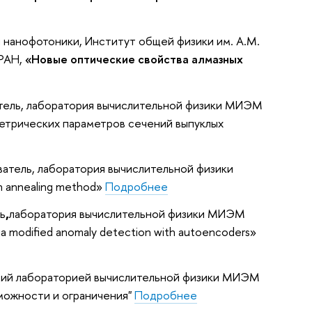
й нанофотоники, Институт общей физики им. А.М.
 РАН,
«Новые оптические свойства алмазных
тель, лаборатория вычислительной физики МИЭМ
трических параметров сечений выпуклых
ватель, лаборатория вычислительной физики
n annealing method»
Подробнее
ь
,
лаборатория вычислительной физики МИЭМ
 via modified anomaly detection with autoencoders»
ющий лабораторией вычислительной физики МИЭМ
можности и ограничения"
Подробнее