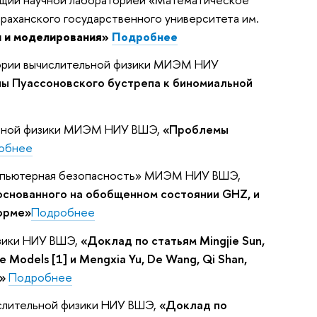
раханского государственного университета им.
и и моделирования»
Подробнее
ории вычислительной физики МИЭМ НИУ
ы Пуассоновского бустрепа к биномиальной
ьной физики МИЭМ НИУ ВШЭ,
«Проблемы
обнее
Компьютерная безопасность» МИЭМ НИУ ВШЭ,
основанного на обобщенном состоянии GHZ, и
орме»
Подробнее
зики НИУ ВШЭ,
«Доклад по статьям Mingjie Sun,
age Models [1] и Mengxia Yu, De Wang, Qi Shan,
»
Подробнее
слительной физики НИУ ВШЭ,
«Доклад по