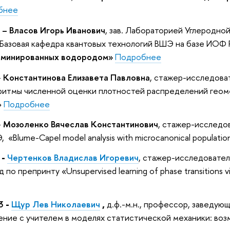
бнее
 – Власов Игорь Иванович
, зав. Лабораторией Углеродно
Базовая кафедра квантовых технологий ВШЭ на базе ИОФ
ерминированных водородом»
Подробнее
-
Константинова Елизавета Павловна
, стажер-исследова
итмы численной оценки плотностей распределений геоме
»
Подробнее
-
Мозоленко Вячеслав Константинович
, стажер-исследо
Blume-Capel model analysis with microcanonical populatio
-
Чертенков Владислав Игоревич
, стажер-исследовател
д по препринту
«Unsupervised learning of phase transitions
3
-
Щур Лев Николаевич
,
д.ф.-м.н., профессор, заведу
ние с учителем в моделях статистической механики: воз