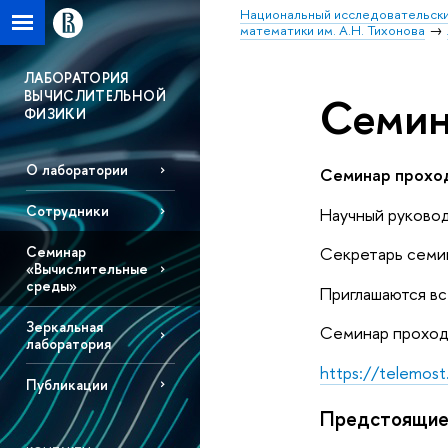
Национальный исследовательски
математики им. А.Н. Тихонова
ЛАБОРАТОРИЯ
ВЫЧИСЛИТЕЛЬНОЙ
Семин
ФИЗИКИ
О лаборатории
Семинар проходи
Сотрудники
Научный руково
Семинар
Секретарь семи
«Вычислительные
среды»
Приглашаются вс
Зеркальная
Семинар проход
лаборатория
https://telemos
Публикации
Предстоящие