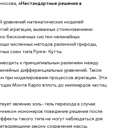
моносова,
«Нестандартные решения в
й уравнений математических моделей
тий агрегации, вызванных столкновениями
ьно бесконечных систем нелинейных
ощи численных методов различной природы,
ных схем типа Рунге- Кутты.
риводить к принципиальным различиям между
елинейных дифференциальных уравнений. Такое
ем при моделировании процессов агрегации. Эти
одах Монте Карло вплоть до миллиардов частиц
вует явлению золь- гель перехода в случае
сточником мономеров поведение решения после
ффекты такого типа не могут наблюдаться для
влетворяющими закону сохранения массы.