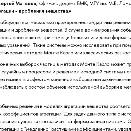
ергей Матвеев
, к.ф.-м.н., доцент ВМК, МГУ им. М.В. Ло
егации - дробления вещества
»
т обсуждаться несколько примеров нестандартных решени
ации и дробления вещества. В случае доминирования собы
оцессы описываются при помощи больших или даже формал
ых уравнений. Такие системы можно исследовать при пом
стических методов Монте Карло или классических разност
онечных выборок частиц в методах Монте Карло может п
'' случайным процессом и решением исходной системы н
ем называть эффектом конечной выборки или заклинивани
наблюдать с ростом объёмов используемой выборки в мет
обычных решений в моделях агрегации вещества соответст
 коэффициентов агрегации. Для задач данного типа с и
зования существенно зависит от формы записи системы. Э
агрегации с ''медленно'' растущими коэффициентами, удо