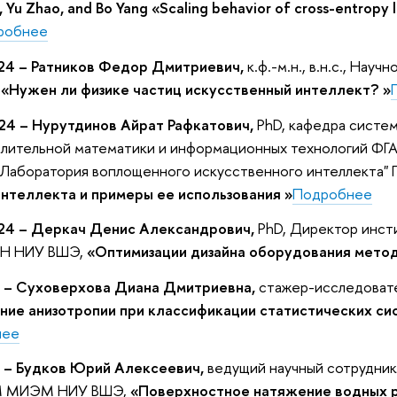
, Yu Zhao, and Bo Yang «Scaling behavior of cross-entropy lo
робнее
24 – Ратников Федор Дмитриевич,
к.ф.-м.н., в.н.с., На
,
«Нужен ли физике частиц искусственный интеллект? »
24 – Нурутдинов Айрат Рафкатович,
PhD, кафедра систе
слительной математики и информационных технологий ФГ
"Лаборатория воплощенного искусственного интеллекта"
нтеллекта и примеры ее использования »
Подробнее
24 – Деркач Денис Александрович,
PhD, Директор инст
КН НИУ ВШЭ,
«Оптимизации дизайна оборудования метод
 – Суховерхова Диана Дмитриевна,
стажер-исследоват
ние анизотропии при классификации статистических си
нее
 – Будков Юрий Алексеевич,
ведущий научный сотрудник
М МИЭМ НИУ ВШЭ,
«Поверхностное натяжение водных 