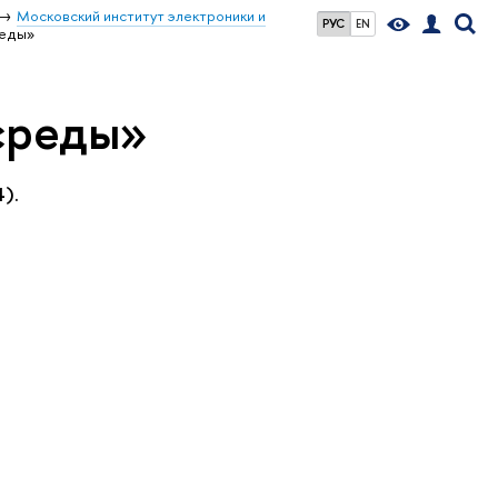
Московский институт электроники и
РУС
EN
реды»
среды»
).