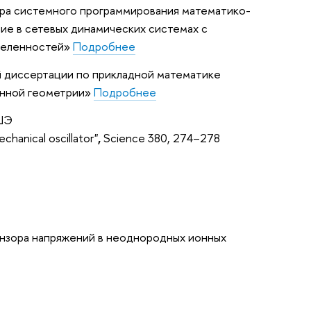
едра системного программирования математико-
ие в сетевых динамических системах с
деленностей
»
Подробнее
 диссертации по прикладной математике
енной геометрии»
Подробнее
ШЭ
chanical oscillator"
,
Science 380, 274–278
зора напряжений в неоднородных ионных