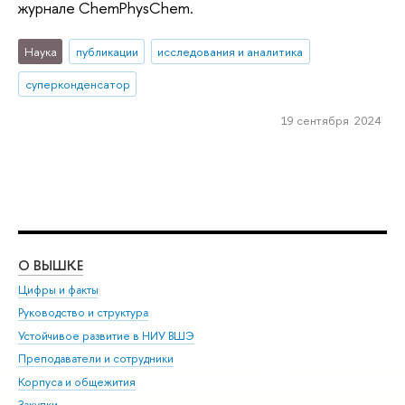
журнале ChemPhysChem.
Наука
публикации
исследования и аналитика
суперконденсатор
19 сентября 2024
О ВЫШКЕ
ОБ
Цифры и факты
Ли
Руководство и структура
Дов
Устойчивое развитие в НИУ ВШЭ
Ол
Преподаватели и сотрудники
При
Корпуса и общежития
Вы
Закупки
При